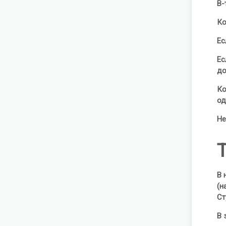
В-
Ко
Ес
Ес
до
Ко
од
Не
В 
(н
Ст
В 