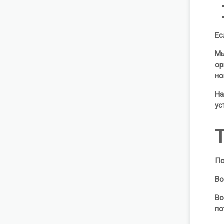
Ес
Мы
ор
но
На
ус
По
Во
Во
по