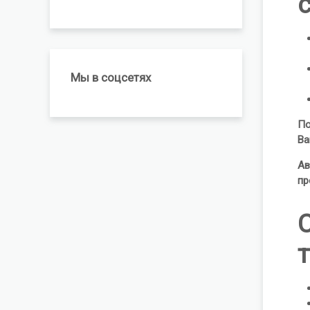
Мы в соцсетях
По
Ва
Ав
пр