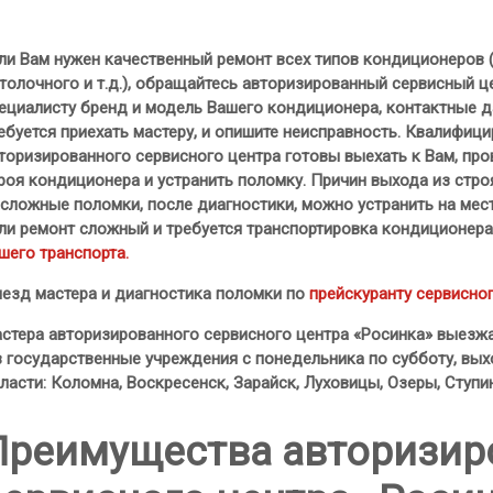
ли Вам нужен качественный ремонт всех типов кондиционеров (
толочного и т.д.), обращайтесь авторизированный сервисный 
ециалисту бренд и модель Вашего кондиционера, контактные да
ебуется приехать мастеру, и опишите неисправность. Квалифи
торизированного сервисного центра готовы выехать к Вам, пров
роя кондиционера и устранить поломку. Причин выхода из стр
сложные поломки, после диагностики, можно устранить на мест
ли ремонт сложный и требуется транспортировка кондиционер
шего транспорта.
езд мастера и диагностика поломки по
прейскуранту сервисног
стера авторизированного сервисного центра «Росинка» выезж
в государственные учреждения с понедельника по субботу, вы
ласти: Коломна, Воскресенск, Зарайск, Луховицы, Озеры, Ступин
Преимущества авторизир