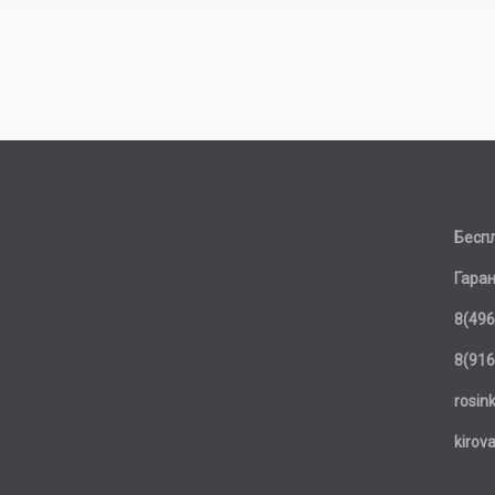
Бесп
Гаран
8(496
8(916
rosin
kirov