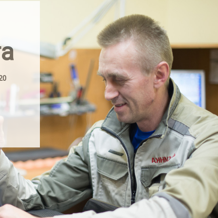
та
20